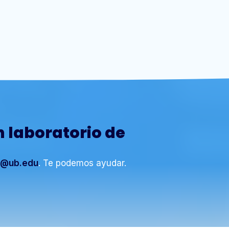
n laboratorio de
o@ub.edu
. Te podemos ayudar.