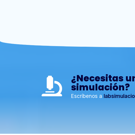
¿Necesitas u
simulación?
Escríbenos a
labsimulaci